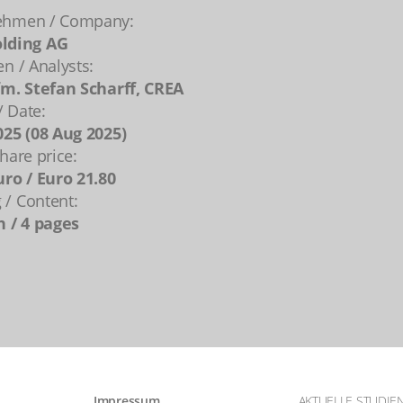
ehmen / Company:
lding AG
en / Analysts:
fm. Stefan Scharff, CREA
 Date:
025 (08 Aug 2025)
hare price:
uro / Euro 21.80
/ Content:
n / 4 pages
Impressum
AKTUELLE STUDIE