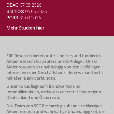
DBAG
07.05.2026
Branicks
05.05.2026
PORR
31.03.2026
Mehr Studien hier
SRC Research bietet professionelles und fundiertes
Aktienresearch für professionelle Anleger. Unser
Aktienresearch ist unabhängig von den vielfältigen
Interessen einer Geschäftsbank, denn wir sind nicht
mit einer Bank verbunden.
Unser Fokus liegt auf Finanzwerten und
Immobilienaktien, meist aus unserer Heimatregion
Deutschland und Österreich.
Das Team von SRC Research glaubt an erstklassiges
Aktienresearch und wahrhaftige Unabhängigkeit, die