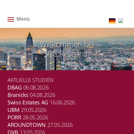
Menü
Toggle
navigation
Willkommen bei
SRC Research
AKTUELLE STUDIEN
DBAG
06.08.2026
Branicks
04.08.2026
Swiss Estates AG
16.06.2026
UBM
29.05.2026
PORR
28.05.2026
AROUNDTOWN
27.05.2026
OVB
13.05.2026